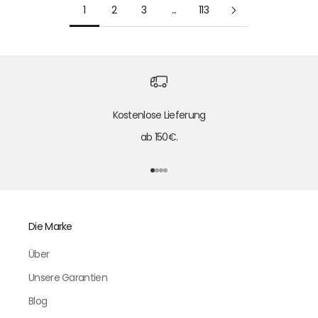
1
2
3
...
113
Kostenlose Lieferung
ab 150€.
Gehe zu Element 1
Gehe zu Element 2
Gehe zu Element 3
Gehe zu Element 4
Die Marke
Über
Unsere Garantien
Blog