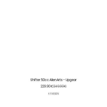
Shifter 50cc AlienArts - Upgear
229.90€
249.90€
4 FARBEN