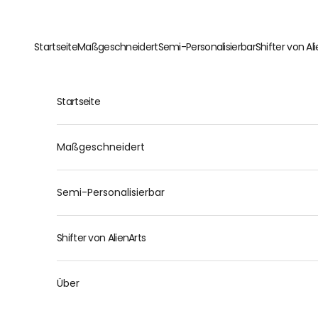
Zum Inhalt springen
Startseite
Maßgeschneidert
Semi-Personalisierbar
Shifter von Al
Startseite
Maßgeschneidert
Semi-Personalisierbar
Shifter von AlienArts
Über