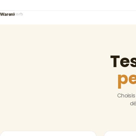
Warenkorb
Te
pe
Choisis
dé