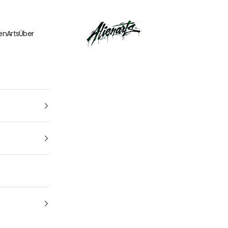
🎁
UN CADEAU OFFERT
pour tout
kit déco
acheté
AlienArts
ienArts
Über