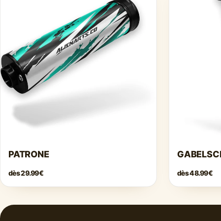
PATRONE
GABELSC
dès
29.99€
dès
48.99€