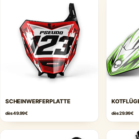
SCHEINWERFERPLATTE
KOTFLÜG
dès
49.99€
dès
29.99€