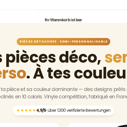
Ihr Warenkorb ist leer
PIÈCES DÉTACHÉES · SEMI-PERSONNALISABLE
s pièces déco,
se
rso
. À tes couleu
 ta pièce et sa couleur dominante — des designs prêts 
clinés en 10 coloris. Vinyle compétition, fabriqué en Fran
★★★★★
4,9/5
· über 1.300 verifizierte Bewertungen