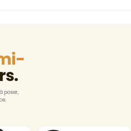
mi-
rs.
à poser,
ce.