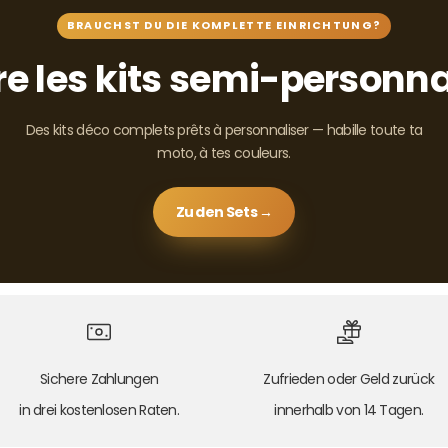
BRAUCHST DU DIE KOMPLETTE EINRICHTUNG?
e les kits semi-personna
Des kits déco complets prêts à personnaliser — habille toute ta
moto, à tes couleurs.
Zu den Sets →
Sichere Zahlungen
Zufrieden oder Geld zurück
in drei kostenlosen Raten.
innerhalb von 14 Tagen.