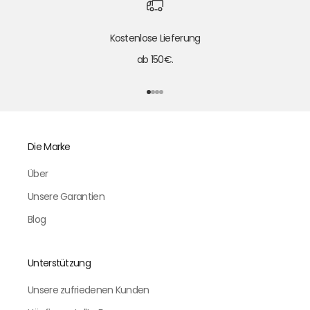
Kostenlose Lieferung
ab 150€.
Gehe zu Element 1
Gehe zu Element 2
Gehe zu Element 3
Gehe zu Element 4
Die Marke
Über
Unsere Garantien
Blog
Unterstützung
Unsere zufriedenen Kunden