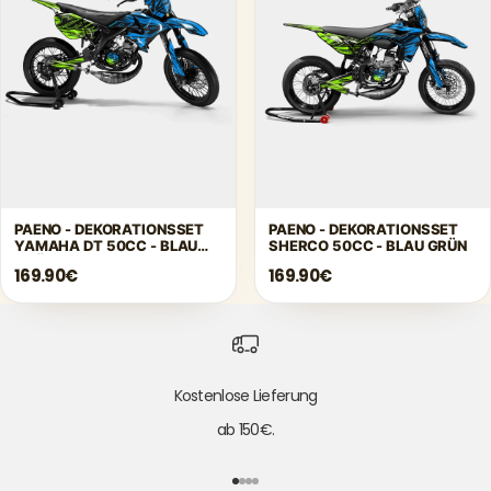
Γ
PAENO - DEKORATIONSSET
PAENO - DEKORATIONSSET
YAMAHA DT 50CC - BLAU
SHERCO 50CC - BLAU GRÜN
GRÜN
169.90€
169.90€
Kostenlose Lieferung
ab 150€.
Gehe zu Element 1
Gehe zu Element 2
Gehe zu Element 3
Gehe zu Element 4