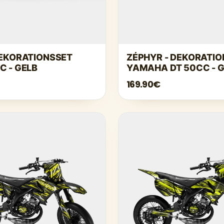
DEKORATIONSSET
ZÉPHYR - DEKORATI
C - GELB
YAMAHA DT 50CC - 
169.90€