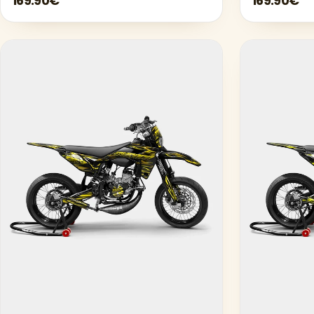
169.90€
169.90€