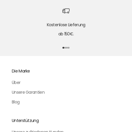
Kostenlose Lieferung
ab 150€.
Gehe zu Element 1
Gehe zu Element 2
Gehe zu Element 3
Gehe zu Element 4
Die Marke
Über
Unsere Garantien
Blog
Unterstützung