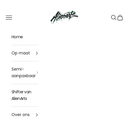
Doorgaan naar de inhoud
🎁
UN CADEAU OFFERT
pour tout
kit déco
acheté
AlienArts
Navigatie openen
Zoekopdr
Bekijk
Home
Op maat
Semi-
aanpasbaar
Shifter van
AlienArts
Over ons