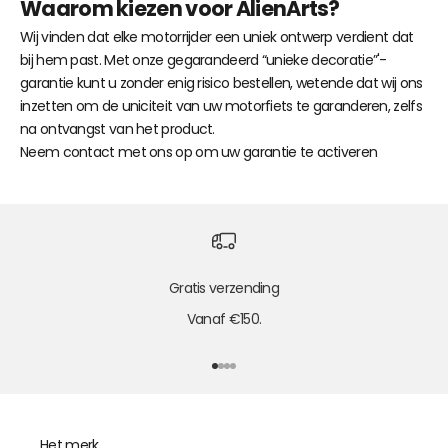
Waarom kiezen voor AlienArts?
Wij vinden dat elke motorrijder een uniek ontwerp verdient dat
bij hem past. Met onze gegarandeerd “unieke decoratie”'-
garantie kunt u zonder enig risico bestellen, wetende dat wij ons
inzetten om de uniciteit van uw motorfiets te garanderen, zelfs
na ontvangst van het product.
Neem contact met ons op om uw garantie te activeren
Gratis verzending
Vanaf €150.
Ga naar element 1
Ga naar element 2
Ga naar element 3
Ga naar element 4
Het merk