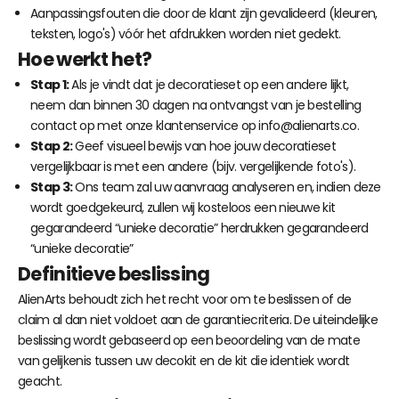
Γ
Aanpassingsfouten die door de klant zijn gevalideerd (kleuren,
teksten, logo's) vóór het afdrukken worden niet gedekt.
Hoe werkt het?
Stap 1:
Als je vindt dat je decoratieset op een andere lijkt,
neem dan binnen 30 dagen na ontvangst van je bestelling
contact op met onze klantenservice op
info@alienarts.co
.
Stap 2:
Geef visueel bewijs van hoe jouw decoratieset
vergelijkbaar is met een andere (bijv. vergelijkende foto's).
Stap 3:
Ons team zal uw aanvraag analyseren en, indien deze
wordt goedgekeurd, zullen wij kosteloos een nieuwe kit
gegarandeerd “unieke decoratie” herdrukken gegarandeerd
“unieke decoratie”
Definitieve beslissing
AlienArts behoudt zich het recht voor om te beslissen of de
claim al dan niet voldoet aan de garantiecriteria. De uiteindelijke
beslissing wordt gebaseerd op een beoordeling van de mate
van gelijkenis tussen uw decokit en de kit die identiek wordt
geacht.