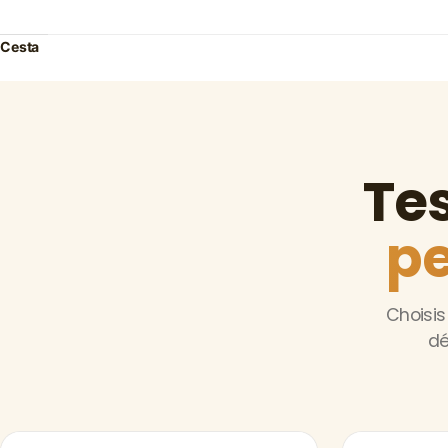
Cesta
Te
pe
Choisis
dé