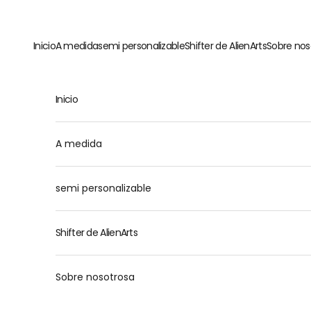
Ir al contenido
Inicio
A medida
semi personalizable
Shifter de AlienArts
Sobre nos
Inicio
A medida
semi personalizable
Shifter de AlienArts
Sobre nosotrosa