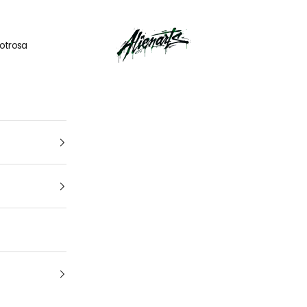
🎁
UN CADEAU OFFERT
pour tout
kit déco
acheté
AlienArts
otrosa