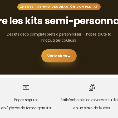
¿NECESITAS UNA DECORACIÓN COMPLETA?
e les kits semi-personna
Des kits déco complets prêts à personnaliser — habille toute ta
moto, à tes couleurs.
Ver los kits →
Pagos seguros
Satisfecho o le devolvemos su din
en 3 plazos de forma gratuita.
en un plazo de 14 días.