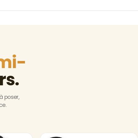
mi-
rs.
à poser,
ce.