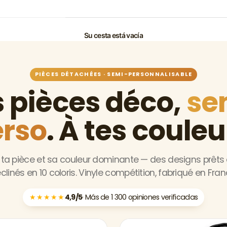
Su cesta está vacía
PIÈCES DÉTACHÉES · SEMI-PERSONNALISABLE
s pièces déco,
se
rso
. À tes couleu
 ta pièce et sa couleur dominante — des designs prêts 
clinés en 10 coloris. Vinyle compétition, fabriqué en Fran
★★★★★
4,9/5
· Más de 1 300 opiniones verificadas