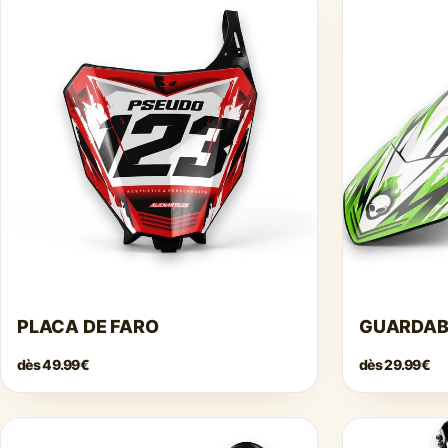
PLACA DE FARO
GUARDA
dès
49.99€
dès
29.99€