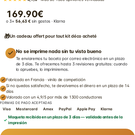
169.90€
o 3×
56,63 €
sin gastos · Klarna
🎁
Un cadeau offert pour tout kit déco acheté
No se imprime nada sin tu visto bueno
Te enviaremos tu boceto por correo electrónico en un plazo
de 3 días. Te ofrecemos hasta 3 revisiones gratuitas: cuando
lo apruebes, lo imprimiremos.
Fabricado en Francia · vinilo de competición
Si no quedas satisfecho, te devolvemos el dinero en un plazo de 14
días
Valorado con un 4,9/5 por más de 1300 conductores
FORMAS DE PAGO ACEPTADAS
Visa
Mastercard
Amex
PayPal
Apple Pay
Klarna
Maqueta recibida en un plazo de 3 días — validada antes de la
impresión