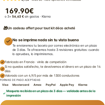
169.90€
o 3×
56,63 €
sin gastos · Klarna
🎁
Un cadeau offert pour tout kit déco acheté
No se imprime nada sin tu visto bueno
Te enviaremos tu boceto por correo electrónico en un plazo
de 3 días. Te ofrecemos hasta 3 revisiones gratuitas: cuando
lo apruebes, lo imprimiremos.
Fabricado en Francia · vinilo de competición
Si no quedas satisfecho, te devolvemos el dinero en un plazo de 14
días
Valorado con un 4,9/5 por más de 1300 conductores
FORMAS DE PAGO ACEPTADAS
Visa
Mastercard
Amex
PayPal
Apple Pay
Klarna
Maqueta recibida en un plazo de 3 días — validada antes de la
impresión