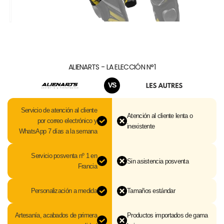
ALIENARTS - LA ELECCIÓN N°1
VS
Servicio de atención al cliente
Atención al cliente lenta o
por correo electrónico y
inexistente
WhatsApp 7 días a la semana
Servicio posventa nº 1 en
Sin asistencia posventa
Francia
Personalización a medida
Tamaños estándar
Artesanía, acabados de primera
Productos importados de gama