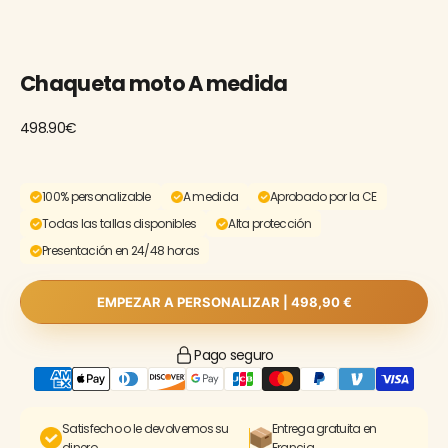
Chaqueta moto A medida
498.90€
100% personalizable
A medida
Aprobado por la CE
Todas las tallas disponibles
Alta protección
Presentación en 24/48 horas
EMPEZAR A PERSONALIZAR |
498,90 €
Pago seguro
Satisfecho o le devolvemos su
Entrega gratuita en
dinero
Francia