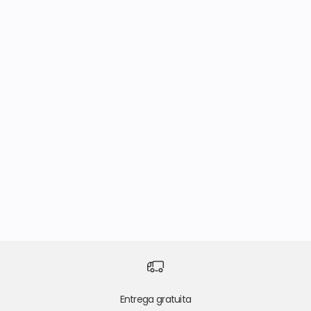
¿Calidad?
¿Plazo?
¿Tallas?
Entrega gratuita