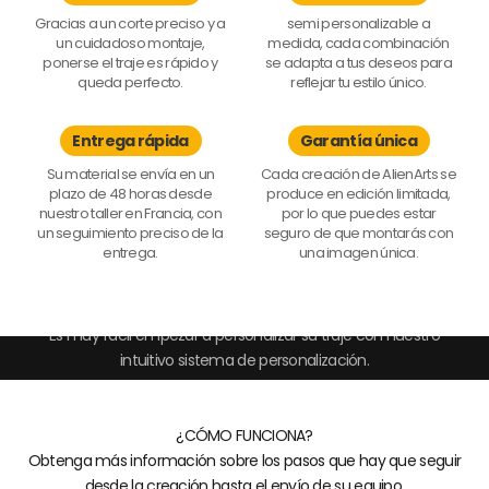
Gracias a un corte preciso y a
semi personalizable a
un cuidadoso montaje,
medida, cada combinación
ponerse el traje es rápido y
se adapta a tus deseos para
queda perfecto.
reflejar tu estilo único.
Entrega rápida
Garantía única
Su material se envía en un
Cada creación de AlienArts se
plazo de 48 horas desde
produce en edición limitada,
nuestro taller en Francia, con
por lo que puedes estar
un seguimiento preciso de la
seguro de que montarás con
entrega.
una imagen única.
Cambia tu estilo de conducción en cuestión de instantes
Es muy fácil empezar a personalizar su traje con nuestro
intuitivo sistema de personalización.
¿CÓMO FUNCIONA?
Obtenga más información sobre los pasos que hay que seguir
desde la creación hasta el envío de su equipo.