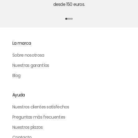
desde 150 euros.
Ir al punto 1
Ir al punto 2
Ir al punto 3
Ir al punto 4
La marca
Sobre nosotrosa
Nuestras garantías
Blog
Ayuda
Nuestros clientes satisfechos
Preguntas más frecuentes
Nuestros plazos
Contacto