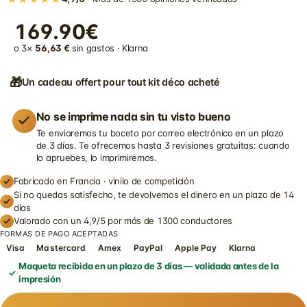
169.90€
o 3×
56,63 €
sin gastos · Klarna
🎁
Un cadeau offert pour tout kit déco acheté
No se imprime nada sin tu visto bueno
Te enviaremos tu boceto por correo electrónico en un plazo
de 3 días. Te ofrecemos hasta 3 revisiones gratuitas: cuando
lo apruebes, lo imprimiremos.
Fabricado en Francia · vinilo de competición
Si no quedas satisfecho, te devolvemos el dinero en un plazo de 14
días
Valorado con un 4,9/5 por más de 1300 conductores
FORMAS DE PAGO ACEPTADAS
Visa
Mastercard
Amex
PayPal
Apple Pay
Klarna
Maqueta recibida en un plazo de 3 días — validada antes de la
impresión