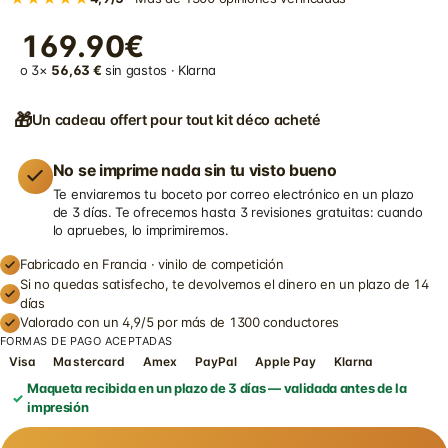
169.90€
o 3×
56,63 €
sin gastos · Klarna
🎁
Un cadeau offert pour tout kit déco acheté
No se imprime nada sin tu visto bueno
Te enviaremos tu boceto por correo electrónico en un plazo
de 3 días. Te ofrecemos hasta 3 revisiones gratuitas: cuando
lo apruebes, lo imprimiremos.
Fabricado en Francia · vinilo de competición
Si no quedas satisfecho, te devolvemos el dinero en un plazo de 14
días
Valorado con un 4,9/5 por más de 1300 conductores
FORMAS DE PAGO ACEPTADAS
Visa
Mastercard
Amex
PayPal
Apple Pay
Klarna
Maqueta recibida en un plazo de 3 días — validada antes de la
impresión