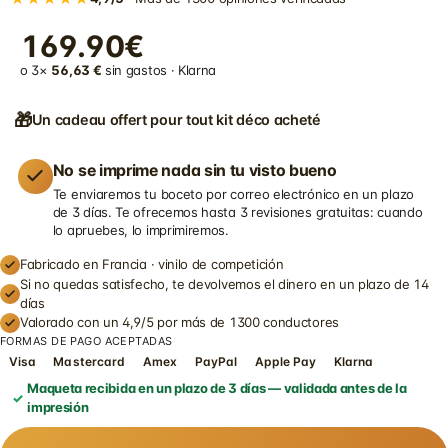
169.90€
o 3×
56,63 €
sin gastos · Klarna
🎁
Un cadeau offert pour tout kit déco acheté
No se imprime nada sin tu visto bueno
Te enviaremos tu boceto por correo electrónico en un plazo
de 3 días. Te ofrecemos hasta 3 revisiones gratuitas: cuando
lo apruebes, lo imprimiremos.
Fabricado en Francia · vinilo de competición
Si no quedas satisfecho, te devolvemos el dinero en un plazo de 14
días
Valorado con un 4,9/5 por más de 1300 conductores
FORMAS DE PAGO ACEPTADAS
Visa
Mastercard
Amex
PayPal
Apple Pay
Klarna
Maqueta recibida en un plazo de 3 días — validada antes de la
impresión