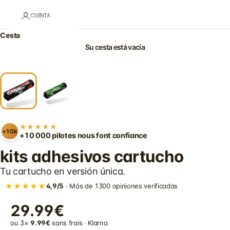
CUENTA
Cesta
Su cesta está vacía
★★★★★
+10k
+10 000 pilotes nous font confiance
kits adhesivos cartucho
Tu cartucho en versión única.
★★★★★
4,9/5
· Más de 1300 opiniones verificadas
29.99€
ou 3×
9.99€
sans frais · Klarna