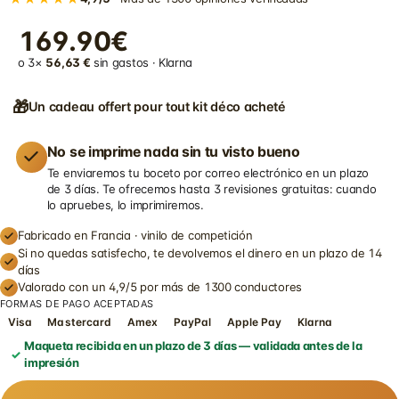
169.90€
o 3×
56,63 €
sin gastos · Klarna
🎁
Un cadeau offert pour tout kit déco acheté
No se imprime nada sin tu visto bueno
Te enviaremos tu boceto por correo electrónico en un plazo
de 3 días. Te ofrecemos hasta 3 revisiones gratuitas: cuando
lo apruebes, lo imprimiremos.
Fabricado en Francia · vinilo de competición
Si no quedas satisfecho, te devolvemos el dinero en un plazo de 14
días
Valorado con un 4,9/5 por más de 1300 conductores
FORMAS DE PAGO ACEPTADAS
Visa
Mastercard
Amex
PayPal
Apple Pay
Klarna
Maqueta recibida en un plazo de 3 días — validada antes de la
impresión