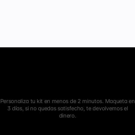
una salida por el barro?
Personaliza tu kit en menos de 2 minutos. Maqueta en
3 días, si no quedas satisfecho, te devolvemos el
dinero.