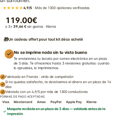
un santiamén.
★★★★★
4,9/5
· Más de 1300 opiniones verificadas
119.00€
o 3×
39,66 €
sin gastos · Klarna
🎁
Un cadeau offert pour tout kit déco acheté
No se imprime nada sin tu visto bueno
Te enviaremos tu boceto por correo electrónico en un plazo
de 3 días. Te ofrecemos hasta 3 revisiones gratuitas: cuando
lo apruebes, lo imprimiremos.
Fabricado en Francia · vinilo de competición
Si no quedas satisfecho, te devolvemos el dinero en un plazo de 14
días
Valorado con un 4,9/5 por más de 1300 conductores
FORMAS DE PAGO ACEPTADAS
Visa
Mastercard
Amex
PayPal
Apple Pay
Klarna
Maqueta recibida en un plazo de 3 días — validada antes de la
impresión