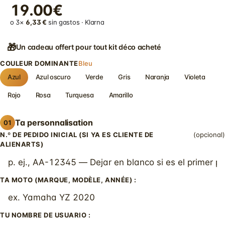
19.00€
o 3×
6,33 €
sin gastos · Klarna
🎁
Un cadeau offert pour tout kit déco acheté
COULEUR DOMINANTE
Bleu
Azul
Azul oscuro
Verde
Gris
Naranja
Violeta
Rojo
Rosa
Turquesa
Amarillo
Ta personnalisation
01
N.º DE PEDIDO INICIAL (SI YA ES CLIENTE DE
(opcional)
ALIENARTS)
TA MOTO (MARQUE, MODÈLE, ANNÉE) :
TU NOMBRE DE USUARIO :