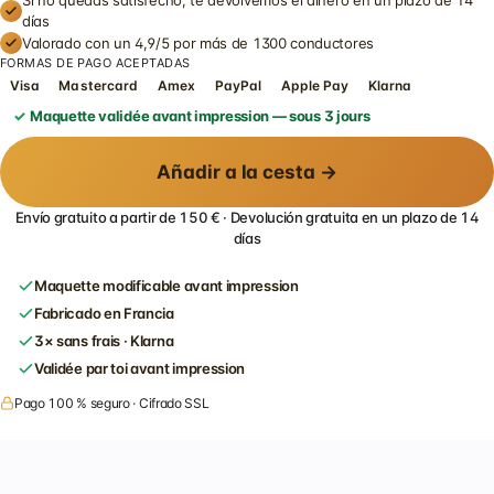
Si no quedas satisfecho, te devolvemos el dinero en un plazo de 14
días
Valorado con un 4,9/5 por más de 1300 conductores
FORMAS DE PAGO ACEPTADAS
Visa
Mastercard
Amex
PayPal
Apple Pay
Klarna
Maquette validée avant impression — sous 3 jours
Añadir a la cesta →
Envío gratuito a partir de 150 € · Devolución gratuita en un plazo de 14
días
Maquette modificable avant impression
Fabricado en Francia
3× sans frais · Klarna
Validée par toi avant impression
Pago 100 % seguro · Cifrado SSL