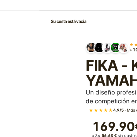
Su cesta está vacía
★
+10
FIKA - 
YAMAHA
Un diseño profesi
de competición en
★★★★★
4,9/5
· Más 
169.90
o 3×
56,63 €
sin gastos 