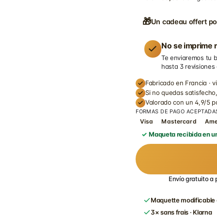
🎁
Un cadeau offert po
No se imprime n
Te enviaremos tu b
hasta 3 revisiones
Fabricado en Francia · v
Si no quedas satisfecho,
Valorado con un 4,9/5 
FORMAS DE PAGO ACEPTADA
Visa
Mastercard
Am
Maqueta recibida en un
Envío gratuito a 
Maquette modificable 
3× sans frais · Klarna