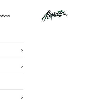
🎁
UN CADEAU OFFERT
pour tout
kit déco
acheté
AlienArts
otrosa
1
4
Tu vehículo
arca, modelo y año: para que encuentres el kit perfecto para t
moto Cuál es la marca y el modelo de tu
moto
¿De qué año es tu moto