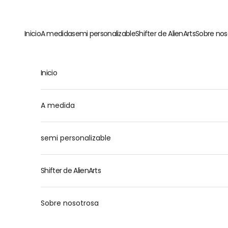
Ir al contenido
Inicio
A medida
semi personalizable
Shifter de AlienArts
Sobre nos
Inicio
M
A medida
semi personalizable
Shifter de AlienArts
Sobre nosotrosa