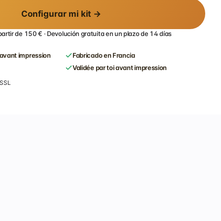
Configurar mi kit →
partir de 150 € · Devolución gratuita en un plazo de 14 días
kits adhesivos ho
avant impression
Fabricado en Francia
48.99€
Validée par toi avant impression
 SSL
¿En
¿Y 
📉 