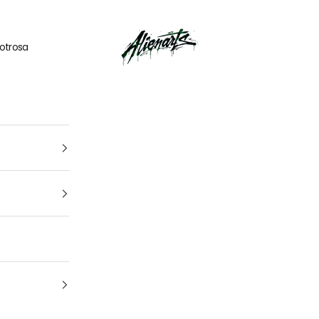
🎁
UN CADEAU OFFERT
pour tout
kit déco
acheté
AlienArts
otrosa
1
4
Tu vehículo
arca, modelo y año: para que encuentres el kit perfecto para t
moto Cuál es la marca y el modelo de tu
moto
¿De qué año es tu moto