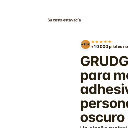
Su cesta está vacía
★★★★★
+10k
+10 000 pilotes no
GRUDGE
para mo
adhesi
persona
oscuro