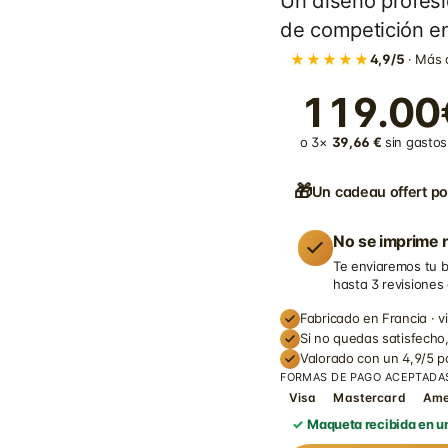
Un diseño profesi
de competición en
★★★★★
4,9/5
· Más 
119.00
o 3×
39,66 €
sin gastos 
🎁
Un cadeau offert po
No se imprime n
Te enviaremos tu b
hasta 3 revisiones
Fabricado en Francia · v
Si no quedas satisfecho,
Valorado con un 4,9/5 
FORMAS DE PAGO ACEPTADA
Visa
Mastercard
Am
Maqueta recibida en un