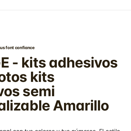
us font confiance
 - kits adhesivos
tos kits
vos semi
lizable Amarillo