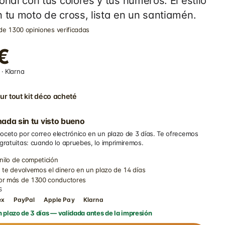
onal con tus colores y tus números. El estilo
 tu moto de cross, lista en un santiamén.
de 1300 opiniones verificadas
€
· Klarna
ur tout kit déco acheté
ada sin tu visto bueno
oceto por correo electrónico en un plazo de 3 días. Te ofrecemos
 gratuitas: cuando lo apruebes, lo imprimiremos.
inilo de competición
 te devolvemos el dinero en un plazo de 14 días
por más de 1300 conductores
S
ex
PayPal
Apple Pay
Klarna
 plazo de 3 días — validada antes de la impresión