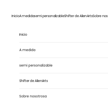
Ir al contenido
Inicio
A medida
semi personalizable
Shifter de AlienArts
Sobre nos
Inicio
M
A medida
semi personalizable
Shifter de AlienArts
Sobre nosotrosa