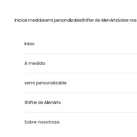
Ir al contenido
Inicio
A medida
semi personalizable
Shifter de AlienArts
Sobre nos
Inicio
M
A medida
semi personalizable
Shifter de AlienArts
Sobre nosotrosa