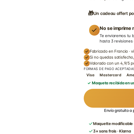
🎁
Un cadeau offert po
No se imprime n
Te enviaremos tu b
hasta 3 revisiones
Fabricado en Francia · v
Si no quedas satisfecho,
Valorado con un 4,9/5 
FORMAS DE PAGO ACEPTADA
Visa
Mastercard
Am
Maqueta recibida en un
Envío gratuito a 
Maquette modificable 
3× sans frais · Klarna