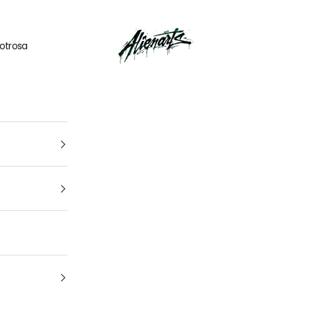
🎁
UN CADEAU OFFERT
pour tout
kit déco
acheté
AlienArts
otrosa
1
4
Tu vehículo
arca, modelo y año: para que encuentres el kit perfecto para t
moto Cuál es la marca y el modelo de tu
moto
¿De qué año es tu moto