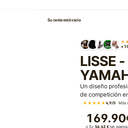
Su cesta está vacía
★
+10
LISSE -
YAMAHA
Un diseño profesi
de competición en
★★★★★
4,9/5
· Más 
169.90
o 3×
56,63 €
sin gastos 