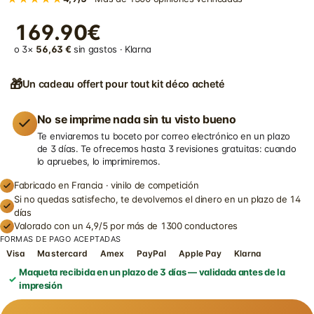
169.90€
o 3×
56,63 €
sin gastos · Klarna
🎁
Un cadeau offert pour tout kit déco acheté
No se imprime nada sin tu visto bueno
Te enviaremos tu boceto por correo electrónico en un plazo
de 3 días. Te ofrecemos hasta 3 revisiones gratuitas: cuando
lo apruebes, lo imprimiremos.
Fabricado en Francia · vinilo de competición
Si no quedas satisfecho, te devolvemos el dinero en un plazo de 14
días
Valorado con un 4,9/5 por más de 1300 conductores
FORMAS DE PAGO ACEPTADAS
Visa
Mastercard
Amex
PayPal
Apple Pay
Klarna
Maqueta recibida en un plazo de 3 días — validada antes de la
impresión