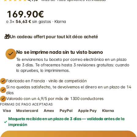
169.90€
o 3×
56,63 €
sin gastos · Klarna
🎁
Un cadeau offert pour tout kit déco acheté
No se imprime nada sin tu visto bueno
Te enviaremos tu boceto por correo electrónico en un plazo
de 3 días. Te ofrecemos hasta 3 revisiones gratuitas: cuando
lo apruebes, lo imprimiremos.
Fabricado en Francia · vinilo de competición
Si no quedas satisfecho, te devolvemos el dinero en un plazo de 14
días
Valorado con un 4,9/5 por más de 1300 conductores
FORMAS DE PAGO ACEPTADAS
Visa
Mastercard
Amex
PayPal
Apple Pay
Klarna
Maqueta recibida en un plazo de 3 días — validada antes de la
impresión