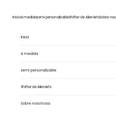
Ir al contenido
Inicio
A medida
semi personalizable
Shifter de AlienArts
Sobre nos
Inicio
M
A medida
semi personalizable
Shifter de AlienArts
Sobre nosotrosa