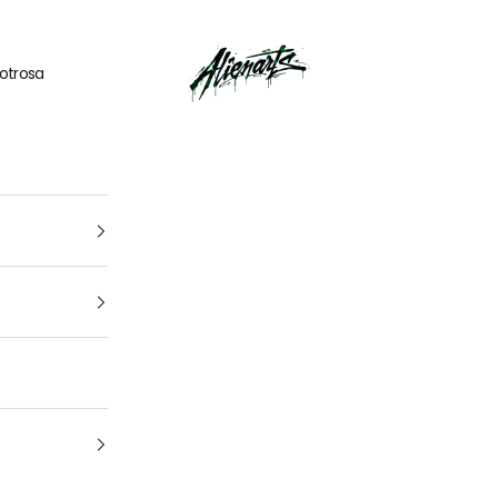
🎁
UN CADEAU OFFERT
pour tout
kit déco
acheté
AlienArts
otrosa
1
4
Tu vehículo
arca, modelo y año: para que encuentres el kit perfecto para t
moto Cuál es la marca y el modelo de tu
moto
¿De qué año es tu moto