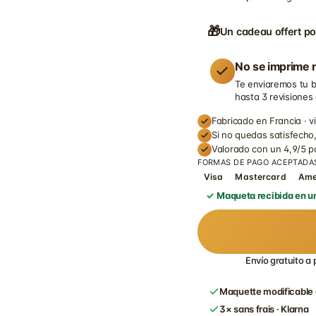
🎁
Un cadeau offert po
No se imprime n
Te enviaremos tu b
hasta 3 revisiones
Fabricado en Francia · v
Si no quedas satisfecho,
Valorado con un 4,9/5 
FORMAS DE PAGO ACEPTADA
Visa
Mastercard
Am
Maqueta recibida en un
Envío gratuito a 
Maquette modificable 
3× sans frais · Klarna