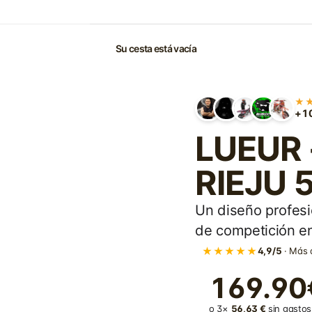
Su cesta está vacía
★
+10
LUEUR -
RIEJU 
Un diseño profesi
de competición en
★★★★★
4,9/5
· Más 
169.90
o 3×
56,63 €
sin gastos 