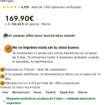
tiempo.
★★★★★
4,9/5
· Más de 1300 opiniones verificadas
169.90€
o 3×
56,63 €
sin gastos · Klarna
🎁
Un cadeau offert pour tout kit déco acheté
No se imprime nada sin tu visto bueno
Te enviaremos tu boceto por correo electrónico en un plazo
de 3 días. Te ofrecemos hasta 3 revisiones gratuitas: cuando
lo apruebes, lo imprimiremos.
Fabricado en Francia · vinilo de competición
Si no quedas satisfecho, te devolvemos el dinero en un plazo de 14
días
Valorado con un 4,9/5 por más de 1300 conductores
FORMAS DE PAGO ACEPTADAS
Visa
Mastercard
Amex
PayPal
Apple Pay
Klarna
Maqueta recibida en un plazo de 3 días — validada antes de la
impresión