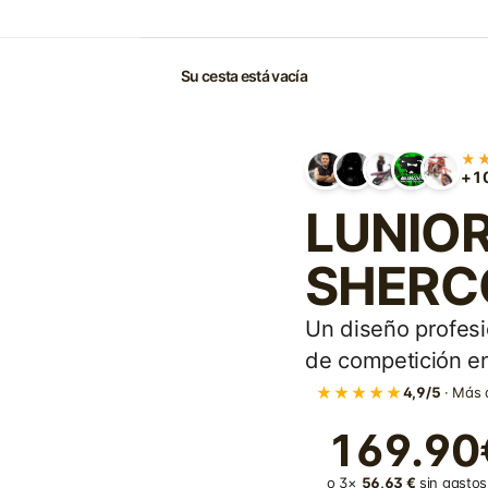
Su cesta está vacía
★
+10
LUNIOR 
SHERCO
Un diseño profesi
de competición en
★★★★★
4,9/5
· Más 
169.90
o 3×
56,63 €
sin gastos 