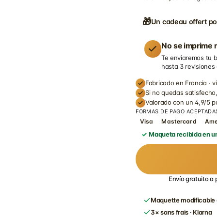
🎁
Un cadeau offert po
No se imprime n
Te enviaremos tu b
hasta 3 revisiones
Fabricado en Francia · v
Si no quedas satisfecho,
Valorado con un 4,9/5 
FORMAS DE PAGO ACEPTADA
Visa
Mastercard
Am
Maqueta recibida en un
Envío gratuito a 
Maquette modificable 
3× sans frais · Klarna