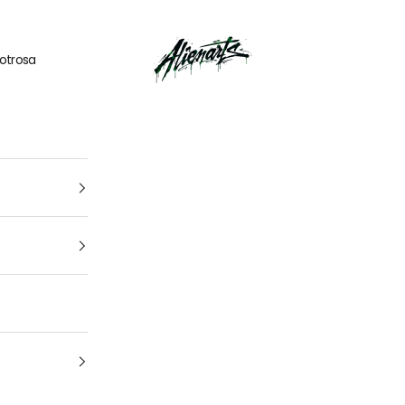
🎁
UN CADEAU OFFERT
pour tout
kit déco
acheté
AlienArts
otrosa
1
4
Tu vehículo
arca, modelo y año: para que encuentres el kit perfecto para t
moto Cuál es la marca y el modelo de tu
moto
¿De qué año es tu moto