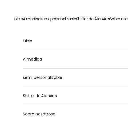
Ir al contenido
Inicio
A medida
semi personalizable
Shifter de AlienArts
Sobre nos
Inicio
M
A medida
semi personalizable
Shifter de AlienArts
Sobre nosotrosa