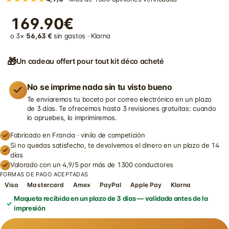
169.90€
o 3×
56,63 €
sin gastos · Klarna
🎁
Un cadeau offert pour tout kit déco acheté
No se imprime nada sin tu visto bueno
Te enviaremos tu boceto por correo electrónico en un plazo
de 3 días. Te ofrecemos hasta 3 revisiones gratuitas: cuando
lo apruebes, lo imprimiremos.
Fabricado en Francia · vinilo de competición
Si no quedas satisfecho, te devolvemos el dinero en un plazo de 14
días
Valorado con un 4,9/5 por más de 1300 conductores
FORMAS DE PAGO ACEPTADAS
Visa
Mastercard
Amex
PayPal
Apple Pay
Klarna
Maqueta recibida en un plazo de 3 días — validada antes de la
impresión