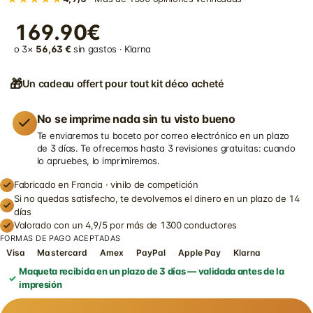
169.90€
o 3×
56,63 €
sin gastos · Klarna
🎁
Un cadeau offert pour tout kit déco acheté
No se imprime nada sin tu visto bueno
Te enviaremos tu boceto por correo electrónico en un plazo
de 3 días. Te ofrecemos hasta 3 revisiones gratuitas: cuando
lo apruebes, lo imprimiremos.
Fabricado en Francia · vinilo de competición
Si no quedas satisfecho, te devolvemos el dinero en un plazo de 14
días
Valorado con un 4,9/5 por más de 1300 conductores
FORMAS DE PAGO ACEPTADAS
Visa
Mastercard
Amex
PayPal
Apple Pay
Klarna
Maqueta recibida en un plazo de 3 días — validada antes de la
impresión