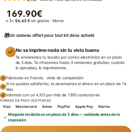
169.90€
o 3×
56,63 €
sin gastos · Klarna
🎁
Un cadeau offert pour tout kit déco acheté
No se imprime nada sin tu visto bueno
Te enviaremos tu boceto por correo electrónico en un plazo
de 3 días. Te ofrecemos hasta 3 revisiones gratuitas: cuando
lo apruebes, lo imprimiremos.
Fabricado en Francia · vinilo de competición
Si no quedas satisfecho, te devolvemos el dinero en un plazo de 14
días
Valorado con un 4,9/5 por más de 1300 conductores
FORMAS DE PAGO ACEPTADAS
Visa
Mastercard
Amex
PayPal
Apple Pay
Klarna
Maqueta recibida en un plazo de 3 días — validada antes de la
impresión