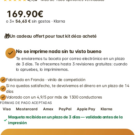
169.90€
o 3×
56,63 €
sin gastos · Klarna
🎁
Un cadeau offert pour tout kit déco acheté
No se imprime nada sin tu visto bueno
Te enviaremos tu boceto por correo electrónico en un plazo
de 3 días. Te ofrecemos hasta 3 revisiones gratuitas: cuando
lo apruebes, lo imprimiremos.
Fabricado en Francia · vinilo de competición
Si no quedas satisfecho, te devolvemos el dinero en un plazo de 14
días
Valorado con un 4,9/5 por más de 1300 conductores
FORMAS DE PAGO ACEPTADAS
Visa
Mastercard
Amex
PayPal
Apple Pay
Klarna
Maqueta recibida en un plazo de 3 días — validada antes de la
impresión