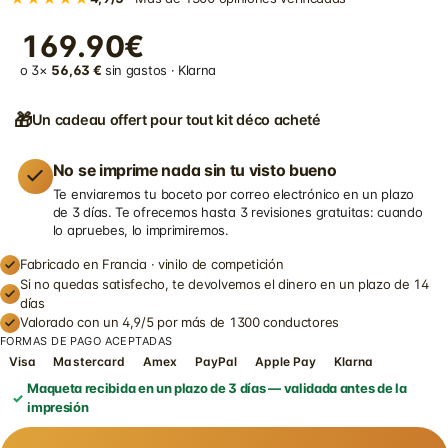
169.90€
o 3×
56,63 €
sin gastos · Klarna
🎁
Un cadeau offert pour tout kit déco acheté
No se imprime nada sin tu visto bueno
Te enviaremos tu boceto por correo electrónico en un plazo
de 3 días. Te ofrecemos hasta 3 revisiones gratuitas: cuando
lo apruebes, lo imprimiremos.
Fabricado en Francia · vinilo de competición
Si no quedas satisfecho, te devolvemos el dinero en un plazo de 14
días
Valorado con un 4,9/5 por más de 1300 conductores
FORMAS DE PAGO ACEPTADAS
Visa
Mastercard
Amex
PayPal
Apple Pay
Klarna
Maqueta recibida en un plazo de 3 días — validada antes de la
impresión