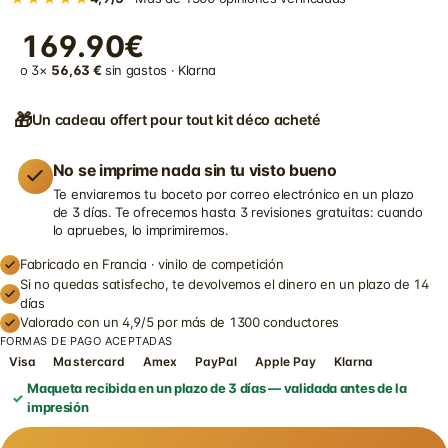
169.90€
o 3×
56,63 €
sin gastos · Klarna
🎁
Un cadeau offert pour tout kit déco acheté
No se imprime nada sin tu visto bueno
Te enviaremos tu boceto por correo electrónico en un plazo
de 3 días. Te ofrecemos hasta 3 revisiones gratuitas: cuando
lo apruebes, lo imprimiremos.
Fabricado en Francia · vinilo de competición
Si no quedas satisfecho, te devolvemos el dinero en un plazo de 14
días
Valorado con un 4,9/5 por más de 1300 conductores
FORMAS DE PAGO ACEPTADAS
Visa
Mastercard
Amex
PayPal
Apple Pay
Klarna
Maqueta recibida en un plazo de 3 días — validada antes de la
impresión