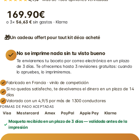
169.90€
o 3×
56,63 €
sin gastos · Klarna
🎁
Un cadeau offert pour tout kit déco acheté
No se imprime nada sin tu visto bueno
Te enviaremos tu boceto por correo electrónico en un plazo
de 3 días. Te ofrecemos hasta 3 revisiones gratuitas: cuando
lo apruebes, lo imprimiremos.
Fabricado en Francia · vinilo de competición
Si no quedas satisfecho, te devolvemos el dinero en un plazo de 14
días
Valorado con un 4,9/5 por más de 1300 conductores
FORMAS DE PAGO ACEPTADAS
Visa
Mastercard
Amex
PayPal
Apple Pay
Klarna
Maqueta recibida en un plazo de 3 días — validada antes de la
impresión