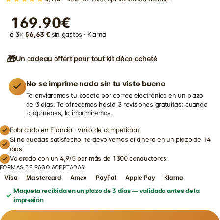
169.90€
o 3×
56,63 €
sin gastos · Klarna
🎁
Un cadeau offert pour tout kit déco acheté
No se imprime nada sin tu visto bueno
Te enviaremos tu boceto por correo electrónico en un plazo
de 3 días. Te ofrecemos hasta 3 revisiones gratuitas: cuando
lo apruebes, lo imprimiremos.
Fabricado en Francia · vinilo de competición
Si no quedas satisfecho, te devolvemos el dinero en un plazo de 14
días
Valorado con un 4,9/5 por más de 1300 conductores
FORMAS DE PAGO ACEPTADAS
Visa
Mastercard
Amex
PayPal
Apple Pay
Klarna
Maqueta recibida en un plazo de 3 días — validada antes de la
impresión