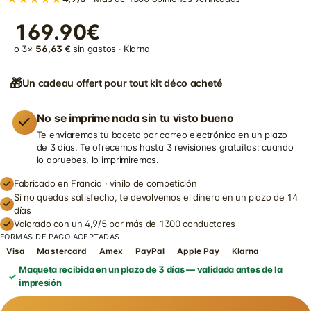
169.90€
o 3×
56,63 €
sin gastos · Klarna
🎁
Un cadeau offert pour tout kit déco acheté
No se imprime nada sin tu visto bueno
Te enviaremos tu boceto por correo electrónico en un plazo
de 3 días. Te ofrecemos hasta 3 revisiones gratuitas: cuando
lo apruebes, lo imprimiremos.
Fabricado en Francia · vinilo de competición
Si no quedas satisfecho, te devolvemos el dinero en un plazo de 14
días
Valorado con un 4,9/5 por más de 1300 conductores
FORMAS DE PAGO ACEPTADAS
Visa
Mastercard
Amex
PayPal
Apple Pay
Klarna
Maqueta recibida en un plazo de 3 días — validada antes de la
impresión