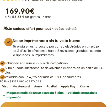
169.90€
o 3×
56,63 €
sin gastos · Klarna
🎁
Un cadeau offert pour tout kit déco acheté
No se imprime nada sin tu visto bueno
Te enviaremos tu boceto por correo electrónico en un plazo
de 3 días. Te ofrecemos hasta 3 revisiones gratuitas: cuando
lo apruebes, lo imprimiremos.
Fabricado en Francia · vinilo de competición
Si no quedas satisfecho, te devolvemos el dinero en un plazo de 14
días
Valorado con un 4,9/5 por más de 1300 conductores
FORMAS DE PAGO ACEPTADAS
Visa
Mastercard
Amex
PayPal
Apple Pay
Klarna
Maqueta recibida en un plazo de 3 días — validada antes de la
impresión