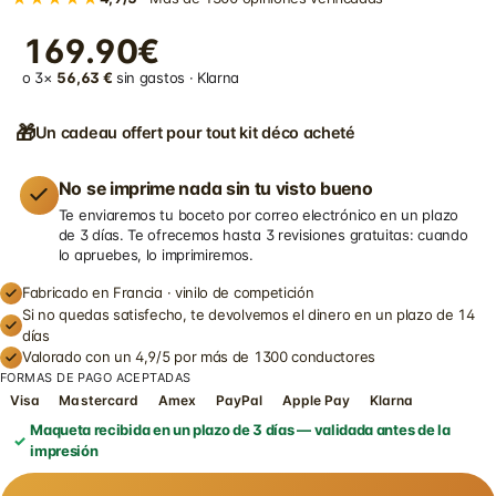
169.90€
o 3×
56,63 €
sin gastos · Klarna
🎁
Un cadeau offert pour tout kit déco acheté
No se imprime nada sin tu visto bueno
Te enviaremos tu boceto por correo electrónico en un plazo
de 3 días. Te ofrecemos hasta 3 revisiones gratuitas: cuando
lo apruebes, lo imprimiremos.
Fabricado en Francia · vinilo de competición
Si no quedas satisfecho, te devolvemos el dinero en un plazo de 14
días
Valorado con un 4,9/5 por más de 1300 conductores
FORMAS DE PAGO ACEPTADAS
Visa
Mastercard
Amex
PayPal
Apple Pay
Klarna
Maqueta recibida en un plazo de 3 días — validada antes de la
impresión