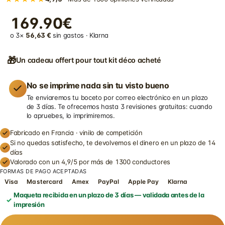
169.90€
o 3×
56,63 €
sin gastos · Klarna
🎁
Un cadeau offert pour tout kit déco acheté
No se imprime nada sin tu visto bueno
Te enviaremos tu boceto por correo electrónico en un plazo
de 3 días. Te ofrecemos hasta 3 revisiones gratuitas: cuando
lo apruebes, lo imprimiremos.
Fabricado en Francia · vinilo de competición
Si no quedas satisfecho, te devolvemos el dinero en un plazo de 14
días
Valorado con un 4,9/5 por más de 1300 conductores
FORMAS DE PAGO ACEPTADAS
Visa
Mastercard
Amex
PayPal
Apple Pay
Klarna
Maqueta recibida en un plazo de 3 días — validada antes de la
impresión