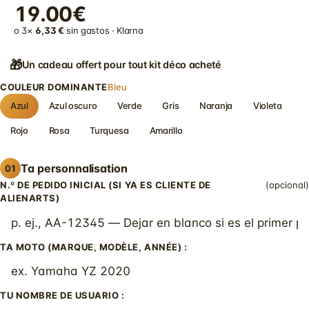
19.00€
o 3×
6,33 €
sin gastos · Klarna
🎁
Un cadeau offert pour tout kit déco acheté
COULEUR DOMINANTE
Bleu
Azul
Azul oscuro
Verde
Gris
Naranja
Violeta
Rojo
Rosa
Turquesa
Amarillo
Ta personnalisation
01
N.º DE PEDIDO INICIAL (SI YA ES CLIENTE DE
(opcional)
ALIENARTS)
TA MOTO (MARQUE, MODÈLE, ANNÉE) :
TU NOMBRE DE USUARIO :