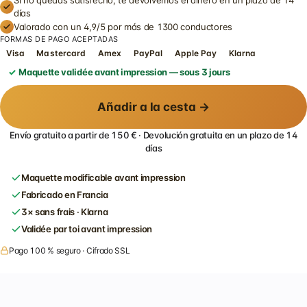
Si no quedas satisfecho, te devolvemos el dinero en un plazo de 14
días
Valorado con un 4,9/5 por más de 1300 conductores
FORMAS DE PAGO ACEPTADAS
Visa
Mastercard
Amex
PayPal
Apple Pay
Klarna
Maquette validée avant impression — sous 3 jours
Añadir a la cesta →
Envío gratuito a partir de 150 € · Devolución gratuita en un plazo de 14
días
Maquette modificable avant impression
Fabricado en Francia
3× sans frais · Klarna
Validée par toi avant impression
Pago 100 % seguro · Cifrado SSL