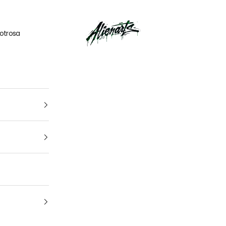
🎁
UN CADEAU OFFERT
pour tout
kit déco
acheté
AlienArts
otrosa
1
4
Tu vehículo
arca, modelo y año: para que encuentres el kit perfecto para t
moto Cuál es la marca y el modelo de tu
moto
¿De qué año es tu moto