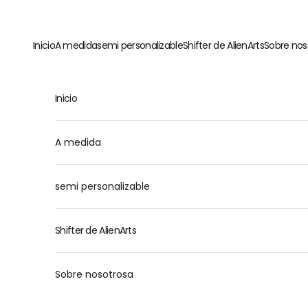
Ir al contenido
Inicio
A medida
semi personalizable
Shifter de AlienArts
Sobre nos
Inicio
M
A medida
semi personalizable
Shifter de AlienArts
Sobre nosotrosa