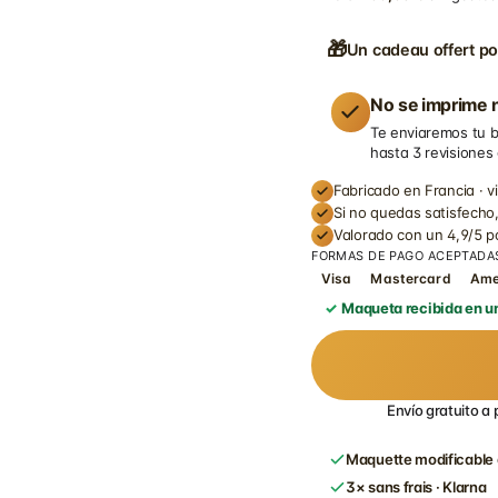
🎁
Un cadeau offert po
No se imprime n
Te enviaremos tu b
hasta 3 revisiones
Fabricado en Francia · v
Si no quedas satisfecho,
Valorado con un 4,9/5 
FORMAS DE PAGO ACEPTADA
Visa
Mastercard
Am
Maqueta recibida en un
Envío gratuito a 
Maquette modificable 
3× sans frais · Klarna