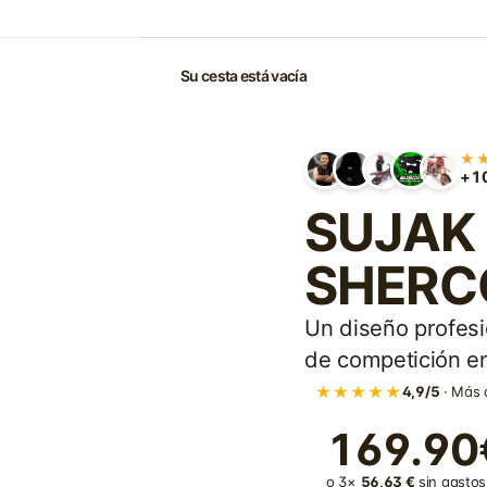
Su cesta está vacía
★
+10
SUJAK -
SHERCO
Un diseño profesi
de competición en
★★★★★
4,9/5
· Más 
169.90
o 3×
56,63 €
sin gastos 