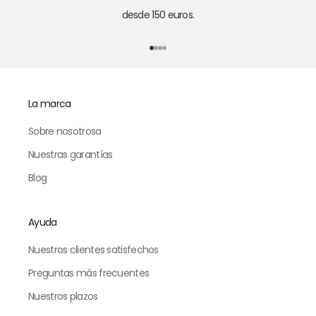
desde 150 euros.
Ir al punto 1
Ir al punto 2
Ir al punto 3
Ir al punto 4
La marca
Sobre nosotrosa
Nuestras garantías
Blog
Ayuda
Nuestros clientes satisfechos
Preguntas más frecuentes
Nuestros plazos