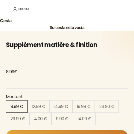
CUENTA
Cesta
Su cesta está vacía
Supplément matière & finition
8.99€
Montant:
8.99 €
12.99 €
14.99 €
19.99 €
24.90 €
29.99 €
4.00 €
9.90 €
14.00 €