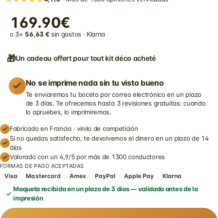
169.90€
o 3×
56,63 €
sin gastos · Klarna
🎁
Un cadeau offert pour tout kit déco acheté
No se imprime nada sin tu visto bueno
Te enviaremos tu boceto por correo electrónico en un plazo
de 3 días. Te ofrecemos hasta 3 revisiones gratuitas: cuando
lo apruebes, lo imprimiremos.
Fabricado en Francia · vinilo de competición
Si no quedas satisfecho, te devolvemos el dinero en un plazo de 14
días
Valorado con un 4,9/5 por más de 1300 conductores
FORMAS DE PAGO ACEPTADAS
Visa
Mastercard
Amex
PayPal
Apple Pay
Klarna
Maqueta recibida en un plazo de 3 días — validada antes de la
impresión