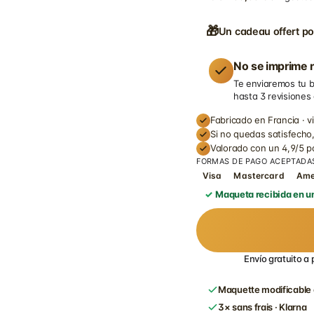
🎁
Un cadeau offert po
No se imprime n
Te enviaremos tu b
hasta 3 revisiones
Fabricado en Francia · v
Si no quedas satisfecho,
Valorado con un 4,9/5 
FORMAS DE PAGO ACEPTADA
Visa
Mastercard
Am
Maqueta recibida en un
Envío gratuito a 
Maquette modificable 
3× sans frais · Klarna