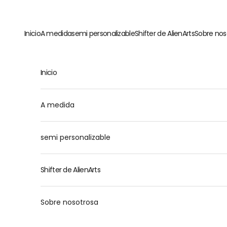
Ir al contenido
Inicio
A medida
semi personalizable
Shifter de AlienArts
Sobre nos
Inicio
M
A medida
semi personalizable
Shifter de AlienArts
Sobre nosotrosa