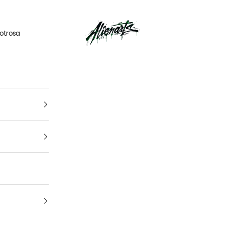
🎁
UN CADEAU OFFERT
pour tout
kit déco
acheté
AlienArts
otrosa
1
4
Tu vehículo
arca, modelo y año: para que encuentres el kit perfecto para t
moto Cuál es la marca y el modelo de tu
moto
¿De qué año es tu moto