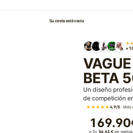
Su cesta está vacía
★
+10
VAGUE -
BETA 5
Un diseño profesi
de competición en
★★★★★
4,9/5
· Más 
169.90
o 3×
56,63 €
sin gastos 