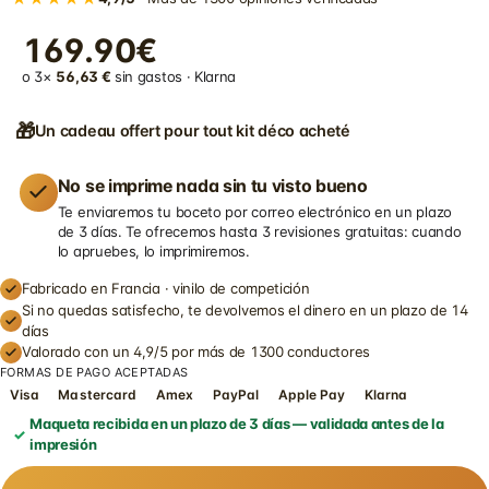
169.90€
o 3×
56,63 €
sin gastos · Klarna
🎁
Un cadeau offert pour tout kit déco acheté
No se imprime nada sin tu visto bueno
Te enviaremos tu boceto por correo electrónico en un plazo
de 3 días. Te ofrecemos hasta 3 revisiones gratuitas: cuando
lo apruebes, lo imprimiremos.
Fabricado en Francia · vinilo de competición
Si no quedas satisfecho, te devolvemos el dinero en un plazo de 14
días
Valorado con un 4,9/5 por más de 1300 conductores
FORMAS DE PAGO ACEPTADAS
Visa
Mastercard
Amex
PayPal
Apple Pay
Klarna
Maqueta recibida en un plazo de 3 días — validada antes de la
impresión