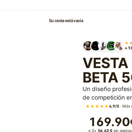
Su cesta está vacía
★
+10
VESTA -
BETA 5
Un diseño profesi
de competición en
★★★★★
4,9/5
· Más 
169.90
o 3×
56,63 €
sin gastos 