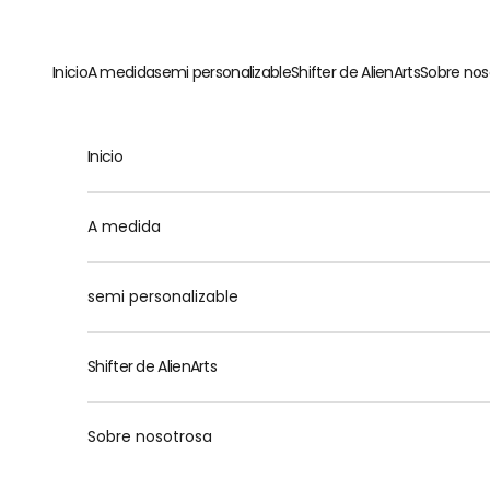
Ir al contenido
Inicio
A medida
semi personalizable
Shifter de AlienArts
Sobre nos
Inicio
M
A medida
semi personalizable
Shifter de AlienArts
Sobre nosotrosa