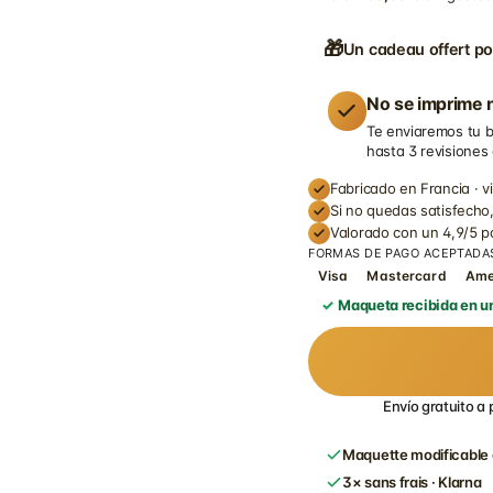
🎁
Un cadeau offert po
No se imprime n
Te enviaremos tu b
hasta 3 revisiones
Fabricado en Francia · v
Si no quedas satisfecho,
Valorado con un 4,9/5 
FORMAS DE PAGO ACEPTADA
Visa
Mastercard
Am
Maqueta recibida en un
Envío gratuito a 
Maquette modificable 
3× sans frais · Klarna