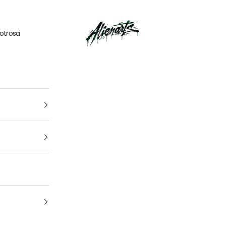
🎁
UN CADEAU OFFERT
pour tout
kit déco
acheté
AlienArts
otrosa
1
4
Tu vehículo
arca, modelo y año: para que encuentres el kit perfecto para t
moto Cuál es la marca y el modelo de tu
moto
¿De qué año es tu moto