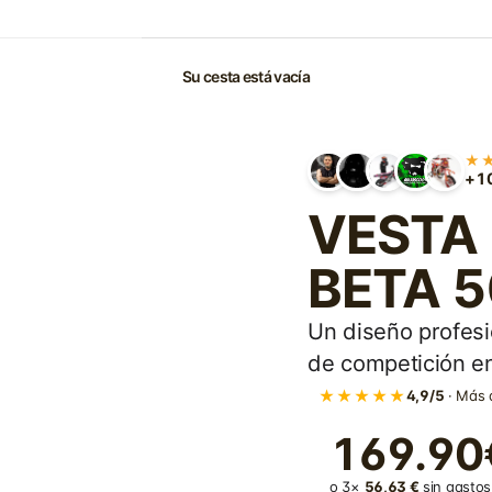
Su cesta está vacía
★
+10
VESTA -
BETA 5
Un diseño profesi
de competición en
★★★★★
4,9/5
· Más 
169.90
o 3×
56,63 €
sin gastos 