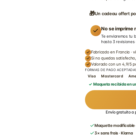
🎁
Un cadeau offert po
No se imprime n
Te enviaremos tu b
hasta 3 revisiones
Fabricado en Francia · v
Si no quedas satisfecho,
Valorado con un 4,9/5 
FORMAS DE PAGO ACEPTADA
Visa
Mastercard
Am
Maqueta recibida en un
Envío gratuito a 
Maquette modificable 
3× sans frais · Klarna