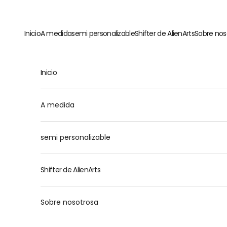
Ir al contenido
Inicio
A medida
semi personalizable
Shifter de AlienArts
Sobre nos
Inicio
M
A medida
semi personalizable
Shifter de AlienArts
Sobre nosotrosa