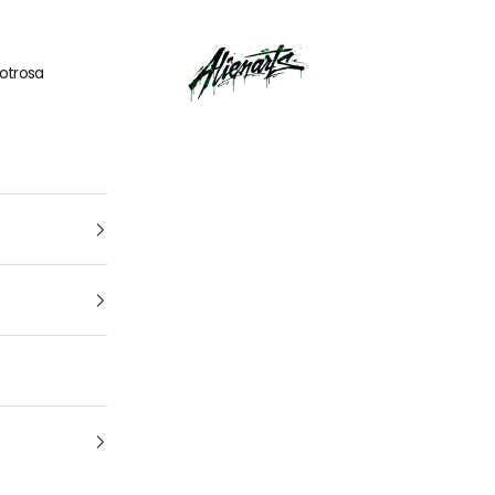
🎁
UN CADEAU OFFERT
pour tout
kit déco
acheté
AlienArts
otrosa
1
4
Tu vehículo
arca, modelo y año: para que encuentres el kit perfecto para t
moto Cuál es la marca y el modelo de tu
moto
¿De qué año es tu moto