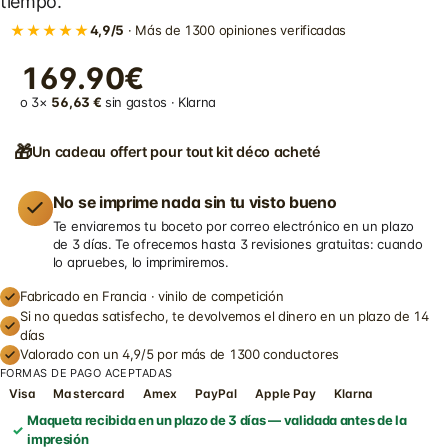
tiempo.
★★★★★
4,9/5
· Más de 1300 opiniones verificadas
169.90€
o 3×
56,63 €
sin gastos · Klarna
🎁
Un cadeau offert pour tout kit déco acheté
No se imprime nada sin tu visto bueno
Te enviaremos tu boceto por correo electrónico en un plazo
de 3 días. Te ofrecemos hasta 3 revisiones gratuitas: cuando
lo apruebes, lo imprimiremos.
Fabricado en Francia · vinilo de competición
Si no quedas satisfecho, te devolvemos el dinero en un plazo de 14
días
Valorado con un 4,9/5 por más de 1300 conductores
FORMAS DE PAGO ACEPTADAS
Visa
Mastercard
Amex
PayPal
Apple Pay
Klarna
Maqueta recibida en un plazo de 3 días — validada antes de la
impresión