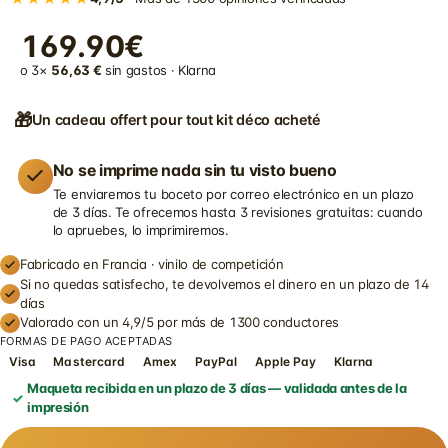
169.90€
o 3×
56,63 €
sin gastos · Klarna
🎁
Un cadeau offert pour tout kit déco acheté
No se imprime nada sin tu visto bueno
Te enviaremos tu boceto por correo electrónico en un plazo
de 3 días. Te ofrecemos hasta 3 revisiones gratuitas: cuando
lo apruebes, lo imprimiremos.
Fabricado en Francia · vinilo de competición
Si no quedas satisfecho, te devolvemos el dinero en un plazo de 14
días
Valorado con un 4,9/5 por más de 1300 conductores
FORMAS DE PAGO ACEPTADAS
Visa
Mastercard
Amex
PayPal
Apple Pay
Klarna
Maqueta recibida en un plazo de 3 días — validada antes de la
impresión