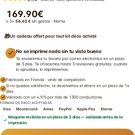
169.90€
o 3×
56,63 €
sin gastos · Klarna
🎁
Un cadeau offert pour tout kit déco acheté
No se imprime nada sin tu visto bueno
Te enviaremos tu boceto por correo electrónico en un plazo
de 3 días. Te ofrecemos hasta 3 revisiones gratuitas: cuando
lo apruebes, lo imprimiremos.
Fabricado en Francia · vinilo de competición
Si no quedas satisfecho, te devolvemos el dinero en un plazo de 14
días
Valorado con un 4,9/5 por más de 1300 conductores
FORMAS DE PAGO ACEPTADAS
Visa
Mastercard
Amex
PayPal
Apple Pay
Klarna
Maqueta recibida en un plazo de 3 días — validada antes de la
impresión