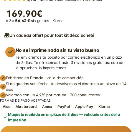
169.90€
o 3×
56,63 €
sin gastos · Klarna
🎁
Un cadeau offert pour tout kit déco acheté
No se imprime nada sin tu visto bueno
Te enviaremos tu boceto por correo electrónico en un plazo
de 3 días. Te ofrecemos hasta 3 revisiones gratuitas: cuando
lo apruebes, lo imprimiremos.
Fabricado en Francia · vinilo de competición
Si no quedas satisfecho, te devolvemos el dinero en un plazo de 14
días
Valorado con un 4,9/5 por más de 1300 conductores
FORMAS DE PAGO ACEPTADAS
Visa
Mastercard
Amex
PayPal
Apple Pay
Klarna
Maqueta recibida en un plazo de 3 días — validada antes de la
impresión